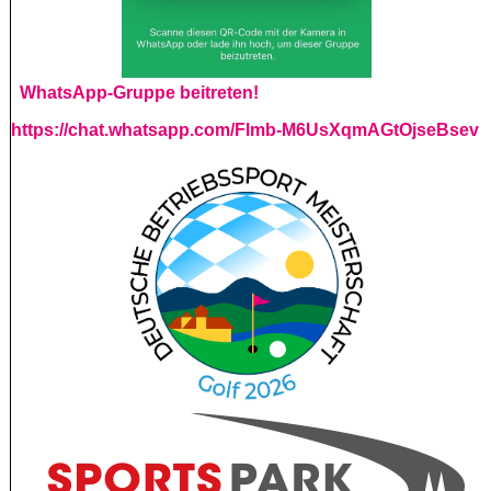
WhatsApp-Gruppe beitreten!
https://chat.whatsapp.com/Flmb-M6UsXqmAGtOjseBsev