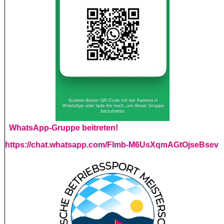
WhatsApp-Gruppe beitreten!
https://chat.whatsapp.com/Flmb-M6UsXqmAGtOjseBsev