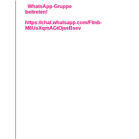
WhatsApp-Gruppe
beitreten!
https://chat.whatsapp.com/Flmb-
M6UsXqmAGtOjseBsev