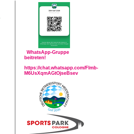
n
WhatsApp-Gruppe
beitreten!
https://chat.whatsapp.com/Flmb-
M6UsXqmAGtOjseBsev