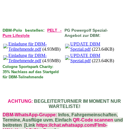
DBM-Polo bestellen:
PELT -
PG Powergolf Spezial-
Pure Lifestyle
Angebot zur DBM:
Einladung für DBM-
UPDATE DBM
Teilnehmende.pdf
(4.93MB)
Spezial.pdf
(223.64KB)
Einladung für DBM-
UPDATE DBM
Teilnehmende.pdf
(4.93MB)
Spezial.pdf
(223.64KB)
Cologne Sportspark Charity:
35% Nachlass auf das Startgeld
für DBM-Teilnehmende
ACHTUNG:
BEGLEITERTURNIER IM MOMENT NUR
WARTELISTE!
DBM-WhatsApp-Gruppe:
Infos, Fahrgemeinschaften,
Termine, Ausflüge uvm. Einfach
QR-Code scannen
und
beitreten [Link
https://chat.whatsapp.com/Flmb-