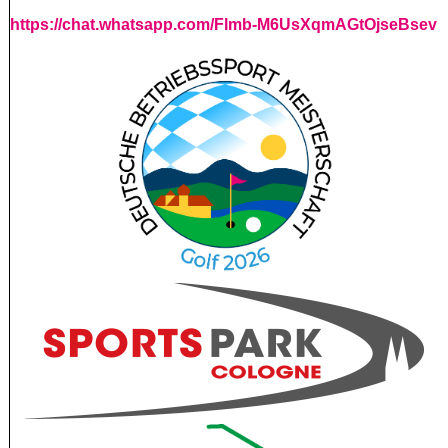
https://chat.whatsapp.com/Flmb-M6UsXqmAGtOjseBsev