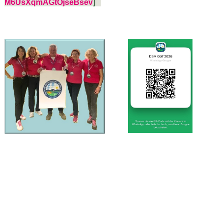
M6UsXqmAGtOjseBsev
]