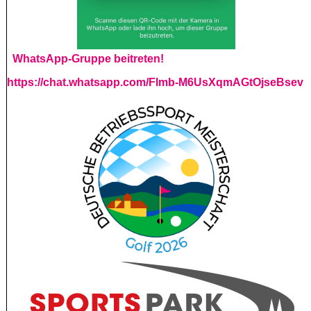
WhatsApp-Gruppe beitreten!
https://chat.whatsapp.com/Flmb-M6UsXqmAGtOjseBsev